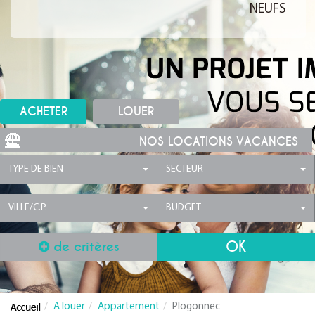
NEUFS
ACHETER
LOUER
NOS LOCATIONS VACANCES
TYPE DE BIEN
SECTEUR
VILLE/C.P.
BUDGET
de critères
A louer
Appartement
Plogonnec