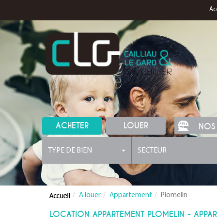
Ac
ACHETER
LOUER
NOS
TYPE DE BIEN
SECTEUR
A louer
Appartement
Plomelin
LOCATION APPARTEMENT PLOMELIN - APPAR