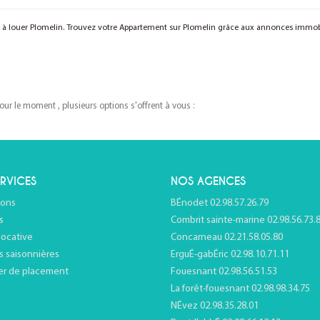
t à louer Plomelin. Trouvez votre Appartement sur Plomelin grâce aux annonces immo
r le moment , plusieurs options s'offrent à vous :
RVICES
NOS AGENCES
ions
BÉnodet 02.98.57.26.79
s
Combrit sainte-marine 02.98.56.73.
locative
Concarneau 02.21.58.05.80
s saisonnières
ErguÉ-gabÉric 02.98.10.71.11
er de placement
Fouesnant 02.98.56.51.53
La forêt-fouesnant 02.98.98.34.75
NÉvez 02.98.35.28.01