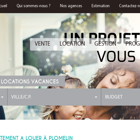
cueil
Qui sommes-nous ?
Nos agences
Estimation
Contactez-
VENTE
LOCATION
GESTION
PROG
 LOCATIONS VACANCES
VILLE/C.P.
BUDGET
TEMENT A LOUER À PLOMELIN