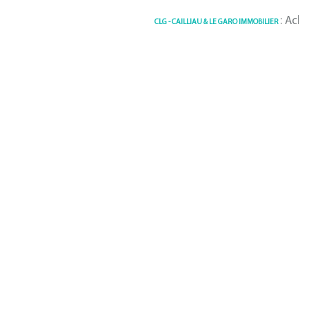
: Achat /
CLG - CAILLIAU & LE GARO IMMOBILIER