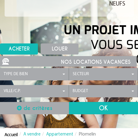
NEUFS
ACHETER
LOUER
NOS LOCATIONS VACANCES
TYPE DE BIEN
SECTEUR
VILLE/C.P.
BUDGET
de critères
A vendre
Appartement
Plomelin