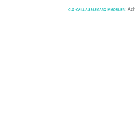
: Achat /
CLG - CAILLIAU & LE GARO IMMOBILIER