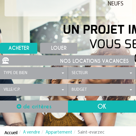
NEUFS
ACHETER
LOUER
NOS LOCATIONS VACANCES
TYPE DE BIEN
SECTEUR
VILLE/C.P.
BUDGET
de critères
A vendre
Appartement
Saint-evarzec