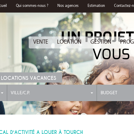
cueil
Qui sommes-nous ?
Nos agences
Estimation
Contactez-
VENTE
LOCATION
GESTION
PROG
 LOCATIONS VACANCES
VILLE/C.P.
BUDGET
CAL D'ACTIVITÉ A LOUER À TOURCH