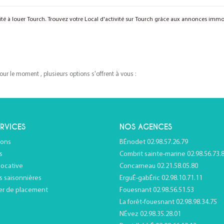
vité à louer Tourch. Trouvez votre Local d'activité sur Tourch grâce aux annonces im
r le moment , plusieurs options s'offrent à vous :
RVICES
NOS AGENCES
ions
BÉnodet 02.98.57.26.79
s
Combrit sainte-marine 02.98.56.73.
locative
Concarneau 02.21.58.05.80
s saisonnières
ErguÉ-gabÉric 02.98.10.71.11
er de placement
Fouesnant 02.98.56.51.53
La forêt-fouesnant 02.98.98.34.75
NÉvez 02.98.35.28.01