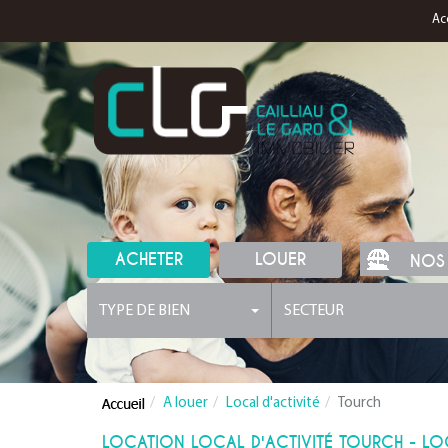
Ac
ACHETER
LOUER
NOS
TYPE DE BIEN
SECTEUR
A louer
Local d'activité
Tourch
LOCATION LOCAL D'ACTIVITÉ TOURCH - LO