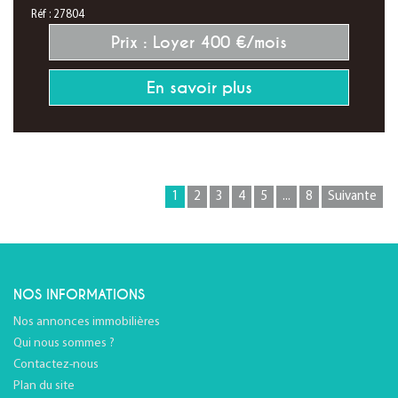
Réf : 27804
Prix : Loyer 400 €/mois
En savoir plus
1
2
3
4
5
...
8
Suivante
NOS INFORMATIONS
Nos annonces immobilières
Qui nous sommes ?
Contactez-nous
Plan du site