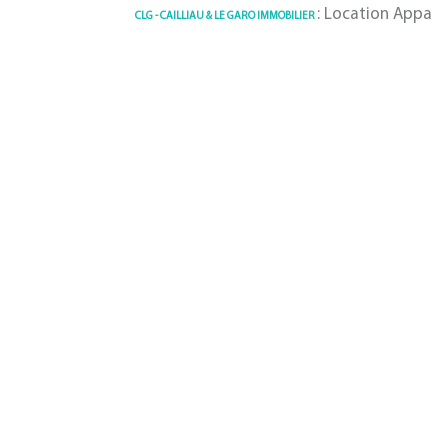
: Location Appartement com
CLG - CAILLIAU & LE GARO IMMOBILIER