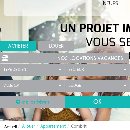
NEUFS
ACHETER
LOUER
NOS LOCATIONS VACANCES
TYPE DE BIEN
SECTEUR
VILLE/C.P.
BUDGET
de critères
A louer
Appartement
Combrit