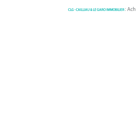
: Achat /
CLG - CAILLIAU & LE GARO IMMOBILIER