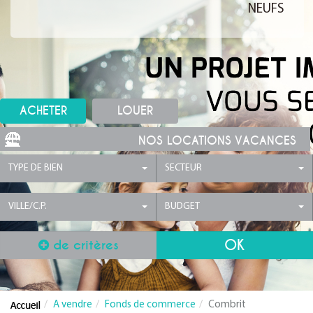
NEUFS
ACHETER
LOUER
NOS LOCATIONS VACANCES
TYPE DE BIEN
SECTEUR
VILLE/C.P.
BUDGET
de critères
A vendre
Fonds de commerce
Combrit