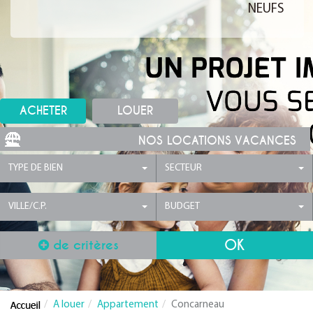
NEUFS
ACHETER
LOUER
NOS LOCATIONS VACANCES
TYPE DE BIEN
SECTEUR
VILLE/C.P.
BUDGET
de critères
A louer
Appartement
Concarneau