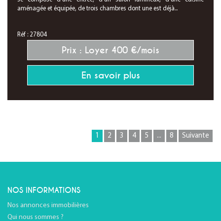
aménagée et équipée, de trois chambres dont une est déjà...
Réf : 27804
Prix : Loyer 400 €/mois
En savoir plus
1
2
3
4
5
...
8
Suivante
NOS INFORMATIONS
Nos annonces immobilières
Qui nous sommes ?