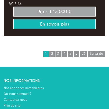
Réf : 7136
Prix : 143 000 €
En savoir plus
1
2
3
4
5
...
26
Suivante
NOS INFORMATIONS
Nos annonces immobilières
Qui nous sommes ?
Contactez-nous
Plan du site