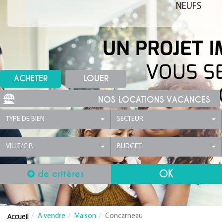
NEUFS
ACHETER
LOUER
NOS LOCATIONS VACANCES
TYPE DE BIEN
SECTEUR
VILLE/C.P.
BUDGET
de critères
A vendre
Maison
Concarneau