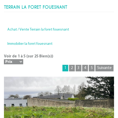
TERRAIN LA FORET FOUESNANT
Achat / Vente Terrain la foret fouesnant
Immobilier la foret fouesnant
Voir de
1
à
5
(sur
25
Bien(s))
1
2
3
4
5
Suivante