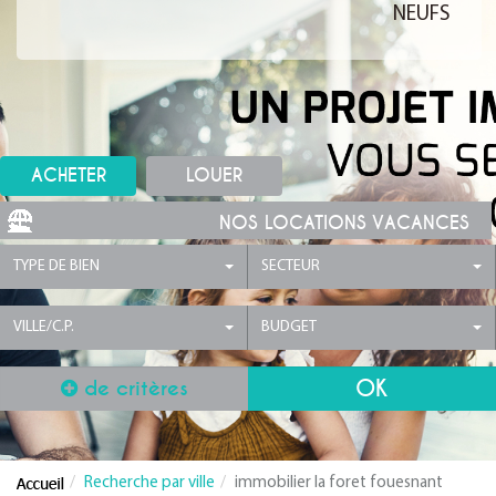
NEUFS
ACHETER
LOUER
NOS LOCATIONS VACANCES
TYPE DE BIEN
SECTEUR
VILLE/C.P.
BUDGET
de critères
Recherche par ville
immobilier la foret fouesnant