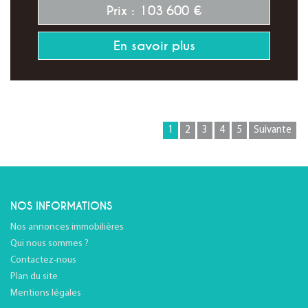
Prix : 103 600 €
En savoir plus
1
2
3
4
5
Suivante
NOS INFORMATIONS
Nos annonces immobilières
Qui nous sommes ?
Contactez-nous
Plan du site
Mentions légales