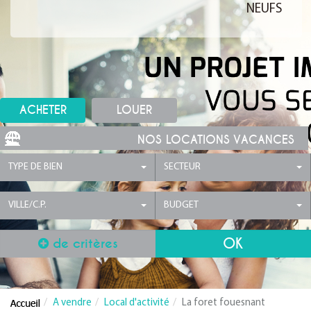
NEUFS
ACHETER
LOUER
NOS LOCATIONS VACANCES
TYPE DE BIEN
SECTEUR
VILLE/C.P.
BUDGET
de critères
A vendre
Local d'activité
La foret fouesnant