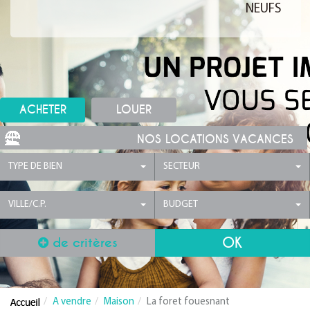
NEUFS
ACHETER
LOUER
NOS LOCATIONS VACANCES
TYPE DE BIEN
SECTEUR
VILLE/C.P.
BUDGET
de critères
A vendre
Maison
La foret fouesnant