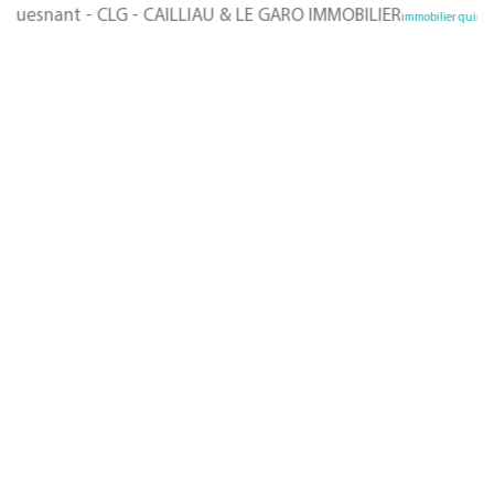
ant - CLG - CAILLIAU & LE GARO IMMOBILIER
,
immobilier quimper
immobil