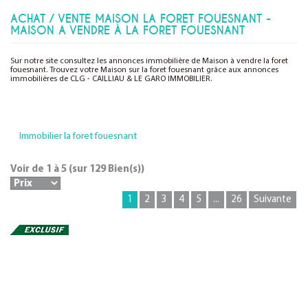
ACHAT / VENTE MAISON LA FORET FOUESNANT -
MAISON A VENDRE À LA FORET FOUESNANT
Sur notre site consultez les annonces immobilière de Maison à vendre la foret
fouesnant. Trouvez votre Maison sur la foret fouesnant grâce aux annonces
immobilières de CLG - CAILLIAU & LE GARO IMMOBILIER.
Immobilier la foret fouesnant
Voir de
1
à
5
(sur
129
Bien(s))
1
2
3
4
5
...
26
Suivante