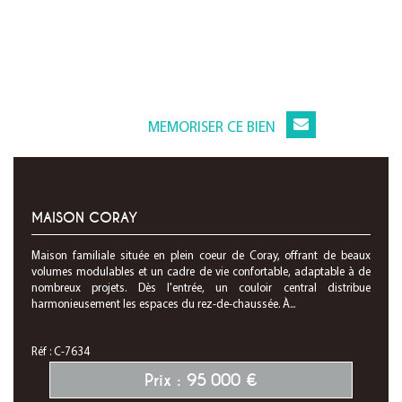
MEMORISER CE BIEN
MAISON CORAY
Maison familiale située en plein coeur de Coray, offrant de beaux
volumes modulables et un cadre de vie confortable, adaptable à de
nombreux projets. Dès l'entrée, un couloir central distribue
harmonieusement les espaces du rez-de-chaussée. À...
Réf : C-7634
Prix : 95 000 €