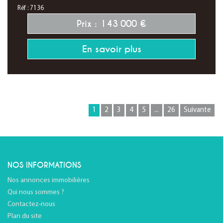
Réf : 7136
Prix : 143 000 €
En savoir plus
1
2
3
4
5
...
26
Suivante
NOS INFORMATIONS
Nos annonces immobilières
Qui nous sommes ?
Contactez-nous
Plan du site