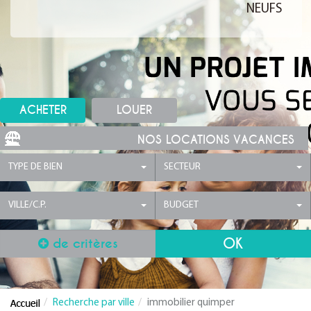
NEUFS
ACHETER
LOUER
NOS LOCATIONS VACANCES
TYPE DE BIEN
SECTEUR
VILLE/C.P.
BUDGET
de critères
Recherche par ville
immobilier quimper