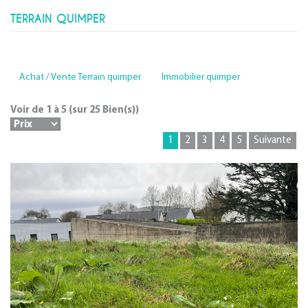
TERRAIN QUIMPER
Achat / Vente Terrain quimper
Immobilier quimper
Voir de
1
à
5
(sur
25
Bien(s))
1
2
3
4
5
Suivante