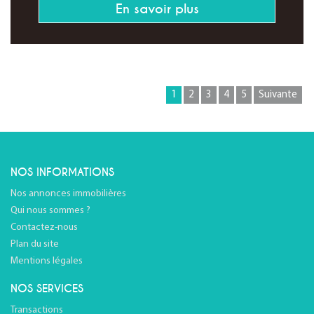
En savoir plus
1
2
3
4
5
Suivante
NOS INFORMATIONS
Nos annonces immobilières
Qui nous sommes ?
Contactez-nous
Plan du site
Mentions légales
NOS SERVICES
Transactions